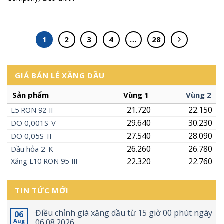
1
2
3
4
…
28
GIÁ BÁN LẺ XĂNG DẦU
Sản phẩm
Vùng 1
Vùng 2
21.720
22.150
E5
RON
92-II
29.640
30.230
DO 0,001S-V
27.540
28.090
DO 0,05S-II
26.260
26.780
Dầu hỏa 2-K
22.320
22.760
Xăng
E10
RON 95-III
TIN TỨC MỚI
Điều chỉnh giá xăng dầu từ 15 giờ 00 phút ngày
06
Aug
06.08.2026