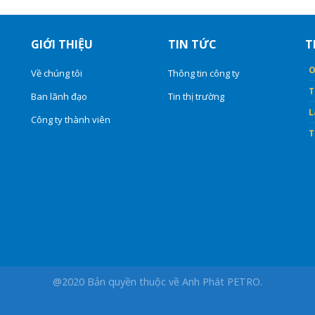
GIỚI THIỆU
TIN TỨC
T
O
Về chúng tôi
Thông tin công ty
T
Ban lãnh đạo
Tin thị trường
L
Công ty thành viên
T
@2020 Bản quyền thuộc về Anh Phát PETRO.