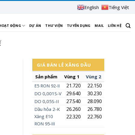
English
Tiếng Việt
 HOẠT ĐỘNG
DỰ ÁN
THƯ VIỆN
TUYỂN DỤNG
MAIL
LIÊN HỆ
Ế
GIÁ BÁN LẺ XĂNG DẦU
Sản phẩm
Vùng 1
Vùng 2
21.720
22.150
E5
RON
92-II
29.640
30.230
DO 0,001S-V
27.540
28.090
DO 0,05S-II
26.260
26.780
Dầu hỏa 2-K
22.320
22.760
Xăng
E10
RON 95-III