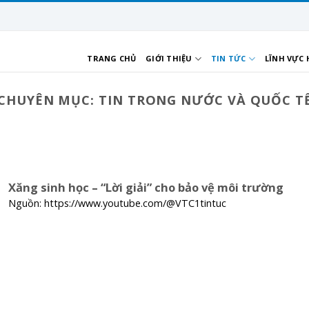
TRANG CHỦ
GIỚI THIỆU
TIN TỨC
LĨNH VỰC
CHUYÊN MỤC:
TIN TRONG NƯỚC VÀ QUỐC T
Xăng sinh học – “Lời giải” cho bảo vệ môi trường
Nguồn: https://www.youtube.com/@VTC1tintuc