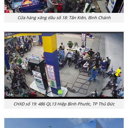
Cửa hàng xăng dầu số 18: Tân Kiên, Bình Chánh
CHXD số 19: 486 QL13 Hiệp Bình Phước, TP Thủ Đức