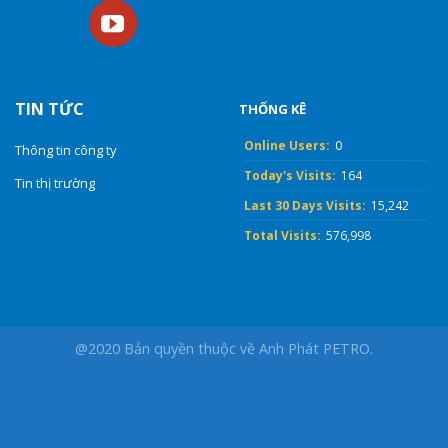
TIN TỨC
THỐNG KÊ
Online Users:
0
Thông tin công ty
Today's Visits:
164
Tin thị trường
Last 30 Days Visits:
15,242
Total Visits:
576,998
@2020 Bản quyền thuộc về Anh Phát PETRO.