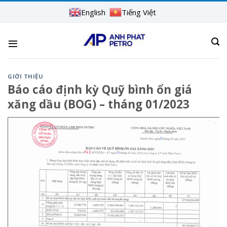
Skip
English
Tiếng Việt
to
content
GIỚI THIỆU
Báo cáo định kỳ Quỹ bình ổn giá
xăng dầu (BOG) – tháng 01/2023