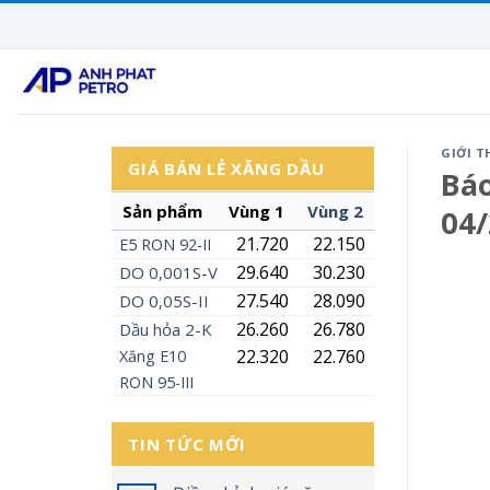
Skip
to
content
GIỚI T
GIÁ BÁN LẺ XĂNG DẦU
Báo
Sản phẩm
Vùng 1
Vùng 2
04
21.720
22.150
E5
RON
92-II
29.640
30.230
DO 0,001S-V
27.540
28.090
DO 0,05S-II
26.260
26.780
Dầu hỏa 2-K
22.320
22.760
Xăng
E10
RON 95-III
TIN TỨC MỚI