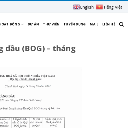
English
Tiếng Việt
 HOẠT ĐỘNG
DỰ ÁN
THƯ VIỆN
TUYỂN DỤNG
MAIL
LIÊN HỆ
g dầu (BOG) – tháng