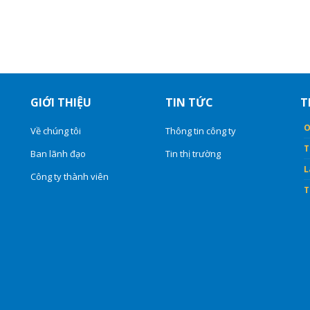
GIỚI THIỆU
TIN TỨC
T
O
Về chúng tôi
Thông tin công ty
T
Ban lãnh đạo
Tin thị trường
L
Công ty thành viên
T