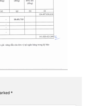
marked
*