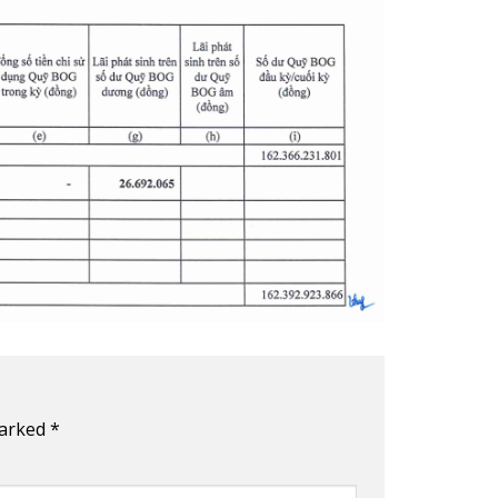
marked
*