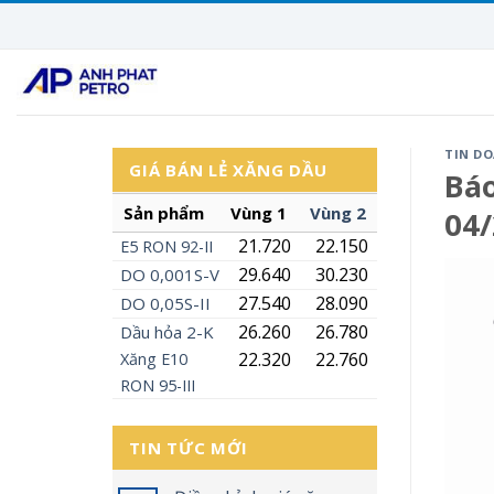
Skip
to
content
TIN D
GIÁ BÁN LẺ XĂNG DẦU
Báo
Sản phẩm
Vùng 1
Vùng 2
04
21.720
22.150
E5
RON
92-II
29.640
30.230
DO 0,001S-V
27.540
28.090
DO 0,05S-II
26.260
26.780
Dầu hỏa 2-K
22.320
22.760
Xăng
E10
RON 95-III
TIN TỨC MỚI