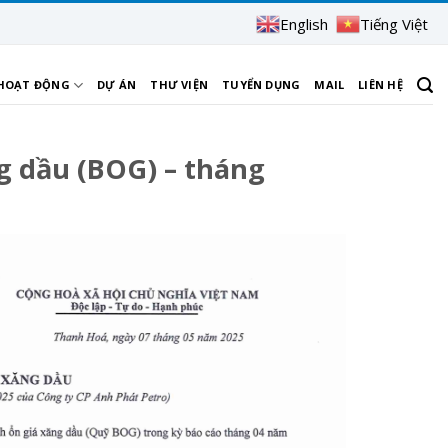
English
Tiếng Việt
 HOẠT ĐỘNG
DỰ ÁN
THƯ VIỆN
TUYỂN DỤNG
MAIL
LIÊN HỆ
g dầu (BOG) – tháng