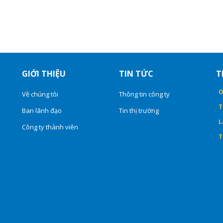
GIỚI THIỆU
TIN TỨC
T
O
Về chúng tôi
Thông tin công ty
T
Ban lãnh đạo
Tin thị trường
L
Công ty thành viên
T