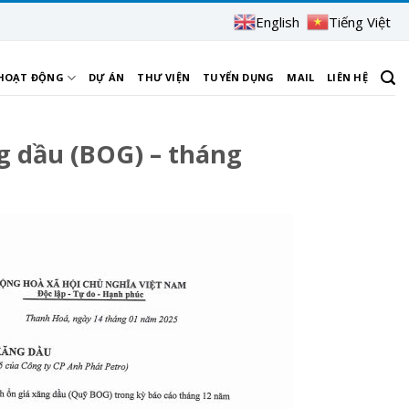
English
Tiếng Việt
 HOẠT ĐỘNG
DỰ ÁN
THƯ VIỆN
TUYỂN DỤNG
MAIL
LIÊN HỆ
g dầu (BOG) – tháng