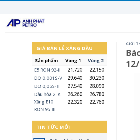
Skip
to
content
GIỚI T
GIÁ BÁN LẺ XĂNG DẦU
Báo
Sản phẩm
Vùng 1
Vùng 2
12
21.720
22.150
E5
RON
92-II
29.640
30.230
DO 0,001S-V
27.540
28.090
DO 0,05S-II
26.260
26.780
Dầu hỏa 2-K
22.320
22.760
Xăng
E10
RON 95-III
TIN TỨC MỚI