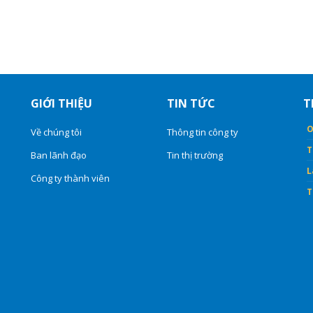
GIỚI THIỆU
TIN TỨC
T
O
Về chúng tôi
Thông tin công ty
T
Ban lãnh đạo
Tin thị trường
L
Công ty thành viên
T