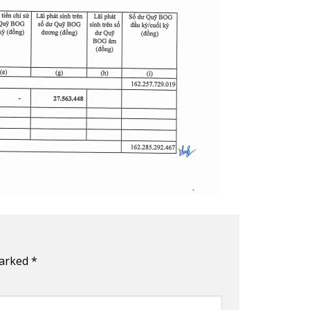
marked
*