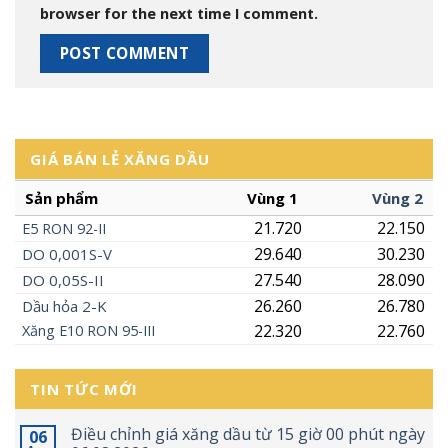
browser for the next time I comment.
GIÁ BÁN LẺ XĂNG DẦU
Sản phẩm
Vùng 1
Vùng 2
21.720
22.150
E5
RON
92-II
29.640
30.230
DO 0,001S-V
27.540
28.090
DO 0,05S-II
26.260
26.780
Dầu hỏa 2-K
22.320
22.760
Xăng
E10
RON 95-III
TIN TỨC MỚI
Điều chỉnh giá xăng dầu từ 15 giờ 00 phút ngày
06