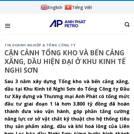
Skip
English
Tiếng Việt
to
content
TIN DOANH NGHIỆP & TỔNG CÔNG TY
CẬN CẢNH TỔNG KHO VÀ BẾN CẢNG
XĂNG, DẦU HIỆN ĐẠI Ở KHU KINH TẾ
NGHI SƠN
Sau 3 năm xây dựng Tổng kho và bến cảng xăng,
dầu tại Khu Kinh tế Nghi Sơn do Tổng Công ty Đầu
tư Xây dựng và Thương mại Anh Phát có tổng mức
đầu tư giai đoạn 1 là hơn 3.800 tỷ đồng đã hoàn
thành đưa vào vận hành, góp phần tăng cường
năng lực cơ sở vật chất kỹ thuật cho hệ thống tiêu
thụ sản phẩm xăng, dầu và khí hoá lỏng của Liên
hợp Lọc hóa dầu Nghi Sơn; từng bước hình thành