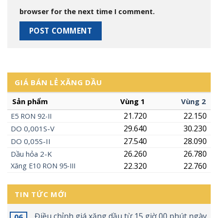
browser for the next time I comment.
GIÁ BÁN LẺ XĂNG DẦU
Sản phẩm
Vùng 1
Vùng 2
21.720
22.150
E5
RON
92-II
29.640
30.230
DO 0,001S-V
27.540
28.090
DO 0,05S-II
26.260
26.780
Dầu hỏa 2-K
22.320
22.760
Xăng
E10
RON 95-III
TIN TỨC MỚI
Điều chỉnh giá xăng dầu từ 15 giờ 00 phút ngày
06