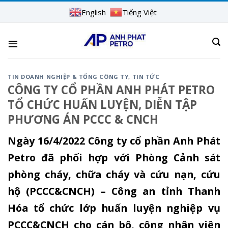
Skip
English
Tiếng Việt
to
content
TIN DOANH NGHIỆP & TỔNG CÔNG TY
,
TIN TỨC
CÔNG TY CỔ PHẦN ANH PHÁT PETRO
TỔ CHỨC HUẤN LUYỆN, DIỄN TẬP
PHƯƠNG ÁN PCCC & CNCH
Ngày 16/4/2022 Công ty cổ phần Anh Phát
Petro đã phối hợp với Phòng Cảnh sát
phòng cháy, chữa cháy và cứu nạn, cứu
hộ (PCCC&CNCH) – Công an tỉnh Thanh
Hóa tổ chức lớp huấn luyện nghiệp vụ
PCCC&CNCH cho cán bộ, công nhân viên