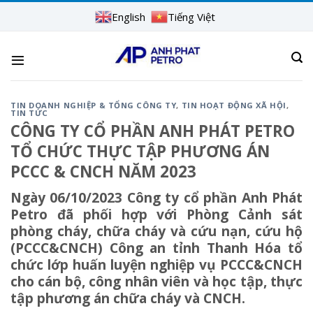
Skip
English
Tiếng Việt
to
content
TIN DOANH NGHIỆP & TỔNG CÔNG TY
,
TIN HOẠT ĐỘNG XÃ HỘI
,
TIN TỨC
CÔNG TY CỔ PHẦN ANH PHÁT PETRO
TỔ CHỨC THỰC TẬP PHƯƠNG ÁN
PCCC & CNCH NĂM 2023
Ngày 06/10/2023 Công ty cổ phần Anh Phát
Petro đã phối hợp với Phòng Cảnh sát
phòng cháy, chữa cháy và cứu nạn, cứu hộ
(PCCC&CNCH) Công an tỉnh Thanh Hóa tổ
chức lớp huấn luyện nghiệp vụ PCCC&CNCH
cho cán bộ, công nhân viên và học tập, thực
tập phương án chữa cháy và CNCH.