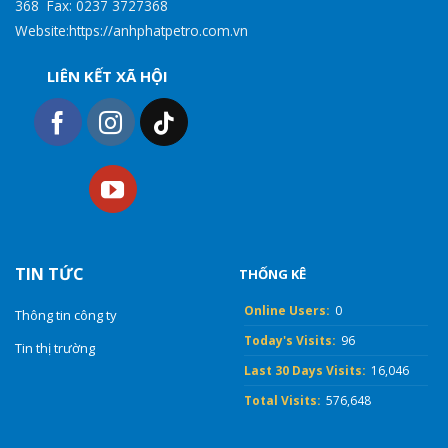
368 Fax: 0237 3727368
Website:https://anhphatpetro.com.vn
LIÊN KẾT XÃ HỘI
TIN TỨC
THỐNG KÊ
Online Users:
0
Thông tin công ty
Today's Visits:
96
Tin thị trường
Last 30 Days Visits:
16,046
Total Visits:
576,648