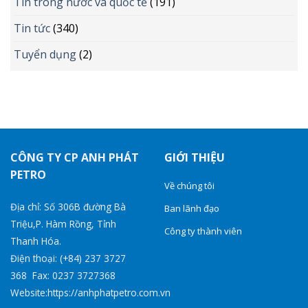
Tin trong nước và quốc tế
(191)
Tin tức
(340)
Tuyển dụng
(2)
CÔNG TY CP ANH PHÁT
GIỚI THIỆU
PETRO
Về chúng tôi
Địa chỉ: Số 306B đường Bà
Ban lãnh đạo
Triệu,P. Hàm Rồng, Tỉnh
Công ty thành viên
Thanh Hóa.
Điện thoại: (+84) 237 3727
368 Fax: 0237 3727368
Website:https://anhphatpetro.com.vn