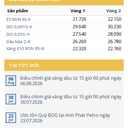
Sản phẩm
Vùng 1
Vùng 2
21.720
22.150
E5
RON
92-II
29.640
30.230
DO 0,001S-V
27.540
28.090
DO 0,05S-II
26.260
26.780
Dầu hỏa 2-K
22.320
22.760
Xăng
E10
RON 95-III
TIN TỨC MỚI
Điều chỉnh giá xăng dầu từ 15 giờ 00 phút ngày
06
Aug
06.08.2026
Điều chỉnh giá xăng dầu từ 15 giờ 00 phút ngày
30
Jul
30.07.2026
Ước tồn Quỹ BOG tại Anh Phát Petro ngày
23
Jul
23.07.2026