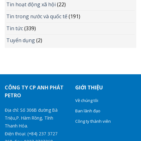
Tin hoạt động xã hội
(22)
Tin trong nước và quốc tế
(191)
Tin tức
(339)
Tuyển dụng
(2)
CÔNG TY CP ANH PHÁT
GIỚI THIỆU
PETRO
Về chúng tôi
Địa chỉ: Số 306B đường Bà
Ban lãnh đạo
Triệu,P. Hàm Rồng, Tỉnh
Công ty thành viên
Thanh Hóa.
Điện thoại: (+84) 237 3727