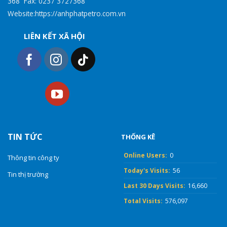
368 Fax: 0237 3727368
Website:https://anhphatpetro.com.vn
LIÊN KẾT XÃ HỘI
TIN TỨC
THỐNG KÊ
Online Users:
0
Thông tin công ty
Today's Visits:
56
Tin thị trường
Last 30 Days Visits:
16,660
Total Visits:
576,097