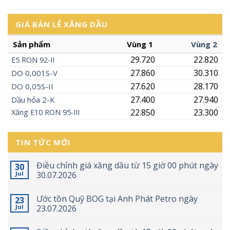
GIÁ BÁN LẺ XĂNG DẦU
Sản phẩm
Vùng 1
Vùng 2
29.720
22.820
E5
RON
92-II
27.860
30.310
DO 0,001S-V
27.620
28.170
DO 0,05S-II
27.400
27.940
Dầu hỏa 2-K
22.850
23.300
Xăng
E10
RON 95-III
TIN TỨC MỚI
Điều chỉnh giá xăng dầu từ 15 giờ 00 phút ngày
30
Jul
30.07.2026
Ước tồn Quỹ BOG tại Anh Phát Petro ngày
23
Jul
23.07.2026