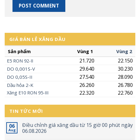
GIÁ BÁN LẺ XĂNG DẦU
Sản phẩm
Vùng 1
Vùng 2
21.720
22.150
E5
RON
92-II
29.640
30.230
DO 0,001S-V
27.540
28.090
DO 0,05S-II
26.260
26.780
Dầu hỏa 2-K
22.320
22.760
Xăng
E10
RON 95-III
TIN TỨC MỚI
Điều chỉnh giá xăng dầu từ 15 giờ 00 phút ngày
06
Aug
06.08.2026