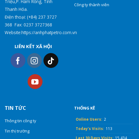
Triệu,P. Hàm Rồng, Tỉnh
Công ty thành viên
Thanh Hóa.
Điện thoại: (+84) 237 3727
368 Fax: 0237 3727368
Website:https://anhphatpetro.com.vn
LIÊN KẾT XÃ HỘI
TIN TỨC
THỐNG KÊ
Online Users:
2
Thông tin công ty
Today's Visits:
113
Tin thị trường
Last 30 Days Visits:
15,434