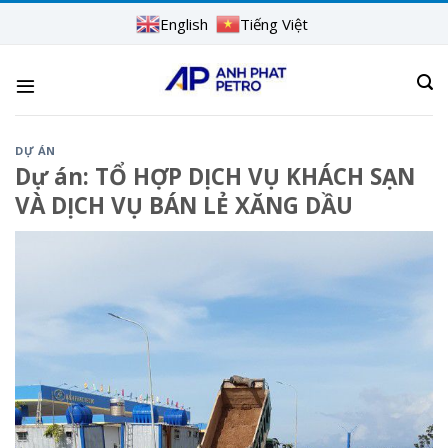
Skip
English
Tiếng Việt
to
content
DỰ ÁN
Dự án: TỔ HỢP DỊCH VỤ KHÁCH SẠN
VÀ DỊCH VỤ BÁN LẺ XĂNG DẦU