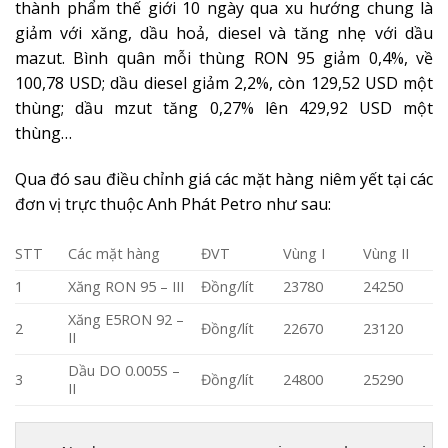
thành phẩm thế giới 10 ngày qua xu hướng chung là
giảm với xăng, dầu hoả, diesel và tăng nhẹ với dầu
mazut. Bình quân mỗi thùng RON 95 giảm 0,4%, về
100,78 USD; dầu diesel giảm 2,2%, còn 129,52 USD một
thùng; dầu mzut tăng 0,27% lên 429,92 USD một
thùng…
Qua đó sau điều chỉnh giá các mặt hàng niêm yết tại các
đơn vị trực thuộc Anh Phát Petro như sau:
STT
Các mặt hàng
ĐVT
Vùng I
Vùng II
1
Xăng RON 95 – III
Đồng/lít
23780
24250
Xăng E5RON 92 –
2
Đồng/lít
22670
23120
II
Dầu DO 0.005S –
3
Đồng/lít
24800
25290
II