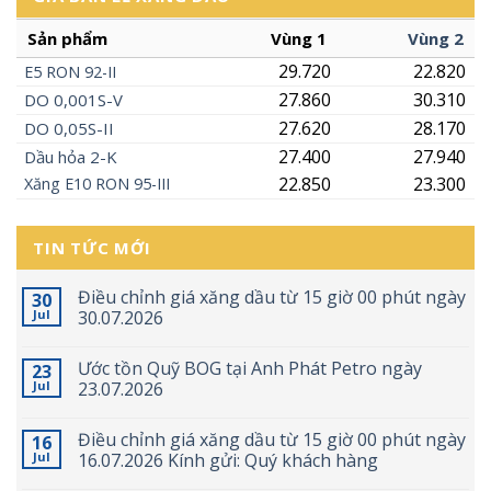
Sản phẩm
Vùng 1
Vùng 2
29.720
22.820
E5
RON
92-II
27.860
30.310
DO 0,001S-V
27.620
28.170
DO 0,05S-II
27.400
27.940
Dầu hỏa 2-K
22.850
23.300
Xăng
E10
RON 95-III
TIN TỨC MỚI
Điều chỉnh giá xăng dầu từ 15 giờ 00 phút ngày
30
Jul
30.07.2026
Ước tồn Quỹ BOG tại Anh Phát Petro ngày
23
Jul
23.07.2026
Điều chỉnh giá xăng dầu từ 15 giờ 00 phút ngày
16
Jul
16.07.2026 Kính gửi: Quý khách hàng