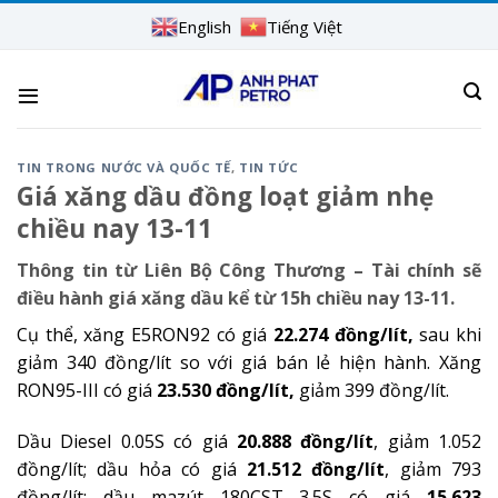
Skip
English
Tiếng Việt
to
content
TIN TRONG NƯỚC VÀ QUỐC TẾ
,
TIN TỨC
Giá xăng dầu đồng loạt giảm nhẹ
chiều nay 13-11
Thông tin từ Liên Bộ Công Thương – Tài chính sẽ
điều hành giá xăng dầu kể từ 15h chiều nay 13-11.
Cụ thể, xăng E5RON92 có giá
22.274 đồng/lít,
sau khi
giảm 340 đồng/lít so với giá bán lẻ hiện hành. Xăng
RON95-III có giá
23.530 đồng/lít,
giảm 399 đồng/lít.
Dầu Diesel 0.05S có giá
20.888 đồng/lít
, giảm 1.052
đồng/lít; dầu hỏa có giá
21.512 đồng/lít
, giảm 793
đồng/lít; dầu mazút 180CST 3.5S có giá
15.623