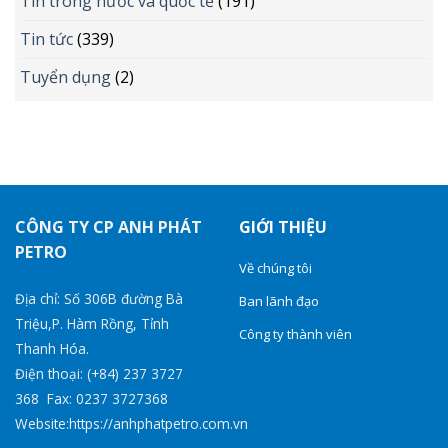
Tin trong nước và quốc tế
(191)
Tin tức
(339)
Tuyển dụng
(2)
CÔNG TY CP ANH PHÁT
GIỚI THIỆU
PETRO
Về chúng tôi
Địa chỉ: Số 306B đường Bà
Ban lãnh đạo
Triệu,P. Hàm Rồng, Tỉnh
Công ty thành viên
Thanh Hóa.
Điện thoại: (+84) 237 3727
368 Fax: 0237 3727368
Website:https://anhphatpetro.com.vn