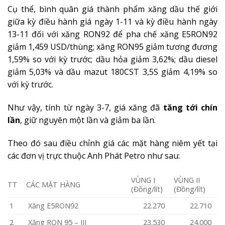
Cụ thể, bình quân giá thành phẩm xăng dầu thế giới
giữa kỳ điều hành giá ngày 1-11 và kỳ điều hành ngày
13-11 đối với xăng RON92 để pha chế xăng E5RON92
giảm 1,459 USD/thùng; xăng RON95 giảm tương đương
1,59% so với kỳ trước; dầu hỏa giảm 3,62%; dầu diesel
giảm 5,03% và dầu mazut 180CST 3,5S giảm 4,19% so
với kỳ trước.
Như vậy, tính từ ngày 3-7, giá xăng đã
tăng tới chín
lần
, giữ nguyên một lần và giảm ba lần.
Theo đó sau điều chỉnh giá các mặt hàng niêm yết tại
các đơn vị trực thuộc Anh Phát Petro như sau:
VÙNG I
VÙNG II
TT
CÁC MẶT HÀNG
(Đồng/lít)
(Đồng/lít)
1
Xăng E5RON92
22.270
22.710
2
Xăng RON 95 – III
23.530
24.000