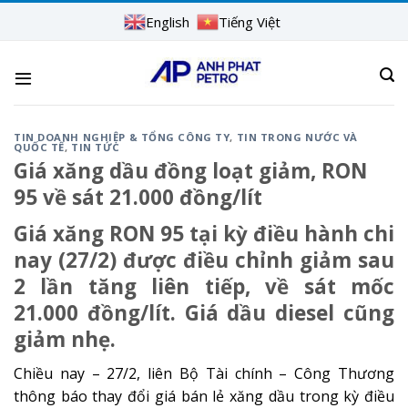
Skip
English
Tiếng Việt
to
content
TIN DOANH NGHIỆP & TỔNG CÔNG TY
,
TIN TRONG NƯỚC VÀ
QUỐC TẾ
,
TIN TỨC
Giá xăng dầu đồng loạt giảm, RON
95 về sát 21.000 đồng/lít
Giá xăng RON 95 tại kỳ điều hành chi
nay (27/2) được điều chỉnh giảm sau
2 lần tăng liên tiếp, về sát mốc
21.000 đồng/lít. Giá dầu diesel cũng
giảm nhẹ.
Chiều nay – 27/2, liên Bộ Tài chính – Công Thương
thông báo thay đổi giá bán lẻ xăng dầu trong kỳ điều