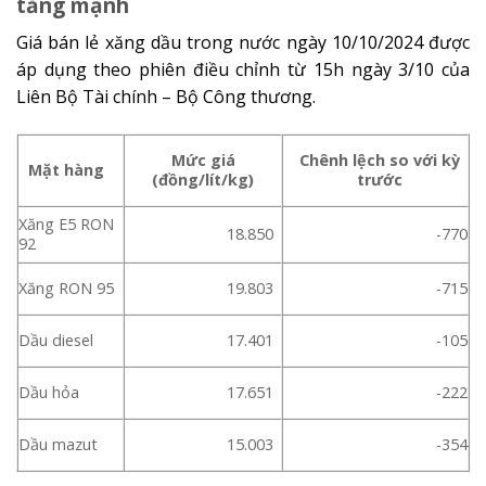
tăng mạnh
Giá bán lẻ xăng dầu trong nước ngày 10/10/2024 được
áp dụng theo phiên điều chỉnh từ 15h ngày 3/10 của
Liên Bộ Tài chính – Bộ Công thương.
Mức giá
Chênh lệch so với kỳ
Mặt hàng
(đồng/lít/kg)
trước
Xăng E5 RON
18.850
-770
92
Xăng RON 95
19.803
-715
Dầu diesel
17.401
-105
Dầu hỏa
17.651
-222
Dầu mazut
15.003
-354