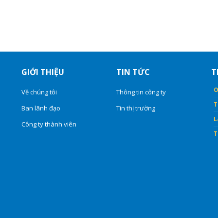
GIỚI THIỆU
TIN TỨC
T
O
Về chúng tôi
Thông tin công ty
T
Ban lãnh đạo
Tin thị trường
L
Công ty thành viên
T