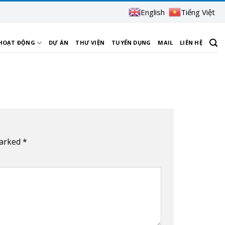
English
Tiếng Việt
 HOẠT ĐỘNG
DỰ ÁN
THƯ VIỆN
TUYỂN DỤNG
MAIL
LIÊN HỆ
marked
*