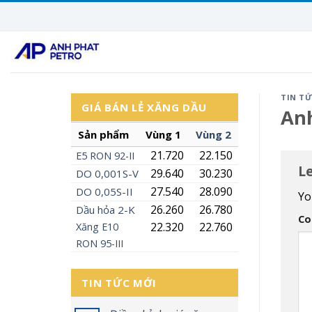
Skip
to
content
TIN T
GIÁ BÁN LẺ XĂNG DẦU
Anh
Sản phẩm
Vùng 1
Vùng 2
21.720
22.150
E5
RON
92-II
L
29.640
30.230
DO 0,001S-V
27.540
28.090
DO 0,05S-II
Yo
26.260
26.780
Dầu hỏa 2-K
C
22.320
22.760
Xăng
E10
RON 95-III
TIN TỨC MỚI