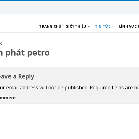
TRANG CHỦ
GIỚI THIỆU
TIN TỨC
LĨNH VỰC
ỨC
 phát petro
eave a Reply
ur email address will not be published.
Required fields are 
omment