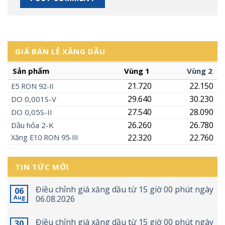
GIÁ BÁN LẺ XĂNG DẦU
Sản phẩm
Vùng 1
Vùng 2
21.720
22.150
E5
RON
92-II
29.640
30.230
DO 0,001S-V
27.540
28.090
DO 0,05S-II
26.260
26.780
Dầu hỏa 2-K
22.320
22.760
Xăng
E10
RON 95-III
TIN TỨC MỚI
Điều chỉnh giá xăng dầu từ 15 giờ 00 phút ngày
06
Aug
06.08.2026
Điều chỉnh giá xăng dầu từ 15 giờ 00 phút ngày
30