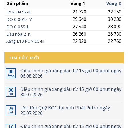
Sản phẩm
Vùng 1
Vùng 2
21.720
22.150
E5
RON
92-II
29.640
30.230
DO 0,001S-V
27.540
28.090
DO 0,05S-II
26.260
26.780
Dầu hỏa 2-K
22.320
22.760
Xăng
E10
RON 95-III
TIN TỨC MỚI
Điều chỉnh giá xăng dầu từ 15 giờ 00 phút ngày
06
Aug
06.08.2026
Điều chỉnh giá xăng dầu từ 15 giờ 00 phút ngày
30
Jul
30.07.2026
Ước tồn Quỹ BOG tại Anh Phát Petro ngày
23
Jul
23.07.2026
Điều chỉnh giá xăng dầu từ 15 giờ 00 phút ngày
16