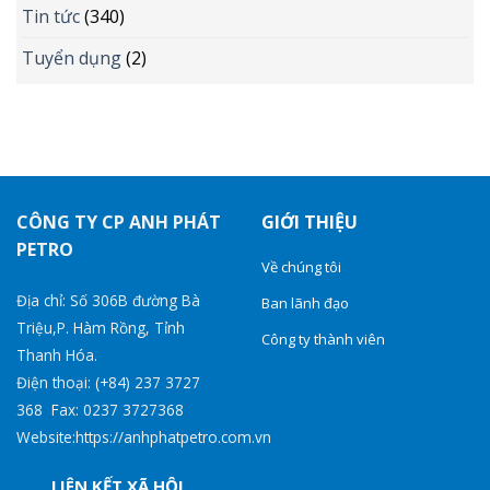
Tin tức
(340)
Tuyển dụng
(2)
CÔNG TY CP ANH PHÁT
GIỚI THIỆU
PETRO
Về chúng tôi
Địa chỉ: Số 306B đường Bà
Ban lãnh đạo
Triệu,P. Hàm Rồng, Tỉnh
Công ty thành viên
Thanh Hóa.
Điện thoại: (+84) 237 3727
368 Fax: 0237 3727368
Website:https://anhphatpetro.com.vn
LIÊN KẾT XÃ HỘI