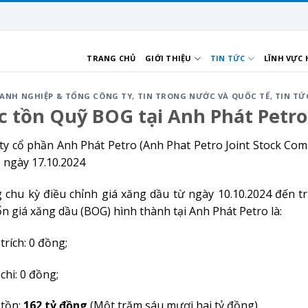
TRANG CHỦ
GIỚI THIỆU
TIN TỨC
LĨNH VỰC
OANH NGHIỆP & TỔNG CÔNG TY
,
TIN TRONG NƯỚC VÀ QUỐC TẾ
,
TIN TỨ
 tồn Quỹ BOG tại Anh Phát Petro
ty cổ phần Anh Phát Petro (Anh Phat Petro Joint Stock Com
0 ngày 17.10.2024
 chu kỳ điều chỉnh giá xăng dầu từ ngày 10.10.2024 đến tr
ổn giá xăng dầu (BOG) hình thành tại Anh Phát Petro là:
trích: 0 đồng;
chi: 0 đồng;
 tồn:
162 tỷ đồng
(Một trăm sáu mươi hai tỷ đồng).