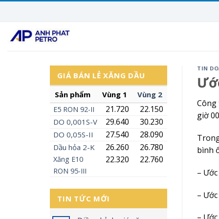
Skip
to
content
TIN D
GIÁ BÁN LẺ XĂNG DẦU
Ước
Sản phẩm
Vùng 1
Vùng 2
Công 
21.720
22.150
E5
RON
92-II
giờ 0
29.640
30.230
DO 0,001S-V
27.540
28.090
DO 0,05S-II
Trong
26.260
26.780
Dầu hỏa 2-K
bình 
22.320
22.760
Xăng
E10
RON 95-III
– Ước 
– Ước 
TIN TỨC MỚI
– Ước