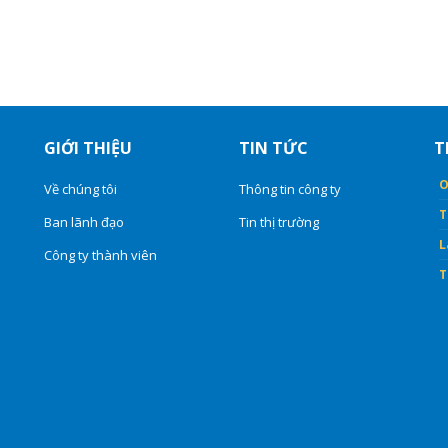
GIỚI THIỆU
TIN TỨC
T
O
Về chúng tôi
Thông tin công ty
T
Ban lãnh đạo
Tin thị trường
L
Công ty thành viên
T