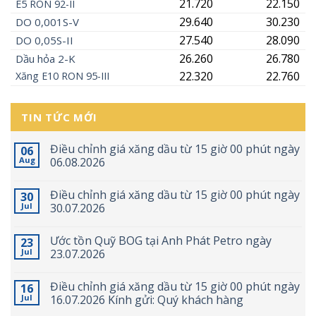
21.720
22.150
E5
RON
92-II
29.640
30.230
DO 0,001S-V
27.540
28.090
DO 0,05S-II
26.260
26.780
Dầu hỏa 2-K
22.320
22.760
Xăng
E10
RON 95-III
TIN TỨC MỚI
Điều chỉnh giá xăng dầu từ 15 giờ 00 phút ngày
06
Aug
06.08.2026
Điều chỉnh giá xăng dầu từ 15 giờ 00 phút ngày
30
Jul
30.07.2026
Ước tồn Quỹ BOG tại Anh Phát Petro ngày
23
Jul
23.07.2026
Điều chỉnh giá xăng dầu từ 15 giờ 00 phút ngày
16
Jul
16.07.2026 Kính gửi: Quý khách hàng