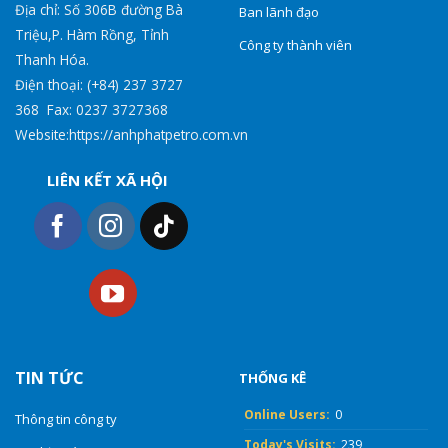
Địa chỉ: Số 306B đường Bà
Ban lãnh đạo
Triệu,P. Hàm Rồng, Tỉnh
Công ty thành viên
Thanh Hóa.
Điện thoại: (+84) 237 3727
368 Fax: 0237 3727368
Website:https://anhphatpetro.com.vn
LIÊN KẾT XÃ HỘI
TIN TỨC
THỐNG KÊ
Online Users:
0
Thông tin công ty
Today's Visits:
239