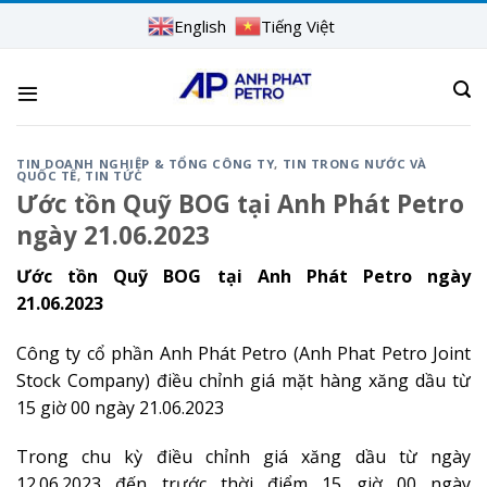
Skip
English
Tiếng Việt
to
content
TIN DOANH NGHIỆP & TỔNG CÔNG TY
,
TIN TRONG NƯỚC VÀ
QUỐC TẾ
,
TIN TỨC
Ước tồn Quỹ BOG tại Anh Phát Petro
ngày 21.06.2023
Ước tồn Quỹ BOG tại Anh Phát Petro ngày
21.06.2023
Công ty cổ phần Anh Phát Petro (Anh Phat Petro Joint
Stock Company) điều chỉnh giá mặt hàng xăng dầu từ
15 giờ 00 ngày 21.06.2023
Trong chu kỳ điều chỉnh giá xăng dầu từ ngày
12.06.2023 đến trước thời điểm 15 giờ 00 ngày