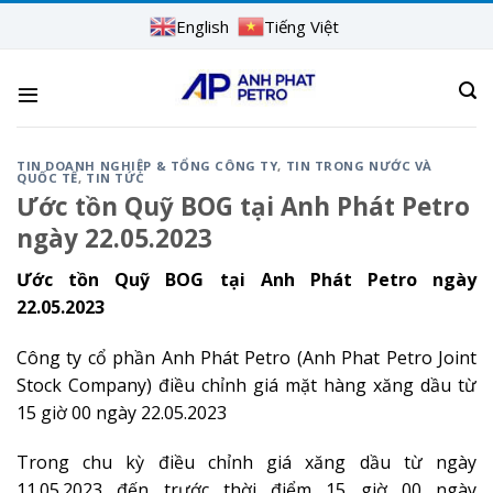
Skip
English
Tiếng Việt
to
content
TIN DOANH NGHIỆP & TỔNG CÔNG TY
,
TIN TRONG NƯỚC VÀ
QUỐC TẾ
,
TIN TỨC
Ước tồn Quỹ BOG tại Anh Phát Petro
ngày 22.05.2023
Ước tồn Quỹ BOG tại Anh Phát Petro ngày
22.05.2023
Công ty cổ phần Anh Phát Petro (Anh Phat Petro Joint
Stock Company) điều chỉnh giá mặt hàng xăng dầu từ
15 giờ 00 ngày 22.05.2023
Trong chu kỳ điều chỉnh giá xăng dầu từ ngày
11.05.2023 đến trước thời điểm 15 giờ 00 ngày