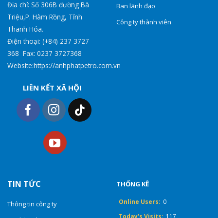
Địa chỉ: Số 306B đường Bà
Ban lãnh đạo
Triệu,P. Hàm Rồng, Tỉnh
Công ty thành viên
Thanh Hóa.
Điện thoại: (+84) 237 3727
368 Fax: 0237 3727368
Website:https://anhphatpetro.com.vn
LIÊN KẾT XÃ HỘI
TIN TỨC
THỐNG KÊ
Online Users:
0
Thông tin công ty
Today's Visits:
117