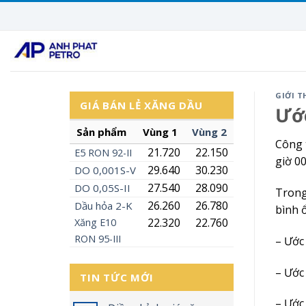
Skip
to
content
GIỚI T
GIÁ BÁN LẺ XĂNG DẦU
Ước
Sản phẩm
Vùng 1
Vùng 2
Công 
21.720
22.150
E5
RON
92-II
giờ 0
29.640
30.230
DO 0,001S-V
27.540
28.090
DO 0,05S-II
Trong
26.260
26.780
Dầu hỏa 2-K
bình 
22.320
22.760
Xăng
E10
RON 95-III
– Ước 
– Ước 
TIN TỨC MỚI
– Ước