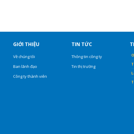
GIỚI THIỆU
TIN TỨC
T
O
Về chúng tôi
Thông tin công ty
T
Ban lãnh đạo
Tin thị trường
L
Công ty thành viên
T