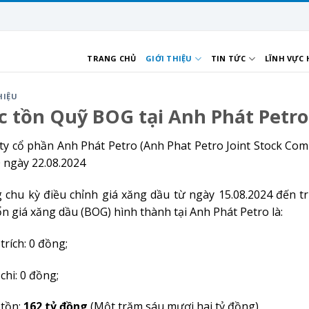
TRANG CHỦ
GIỚI THIỆU
TIN TỨC
LĨNH VỰC
HIỆU
 tồn Quỹ BOG tại Anh Phát Petro
ty cổ phần Anh Phát Petro (Anh Phat Petro Joint Stock Com
0 ngày 22.08.2024
 chu kỳ điều chỉnh giá xăng dầu từ ngày 15.08.2024 đến tr
ổn giá xăng dầu (BOG) hình thành tại Anh Phát Petro là:
trích: 0 đồng;
chi: 0 đồng;
 tồn:
162 tỷ đồng
(Một trăm sáu mươi hai tỷ đồng).