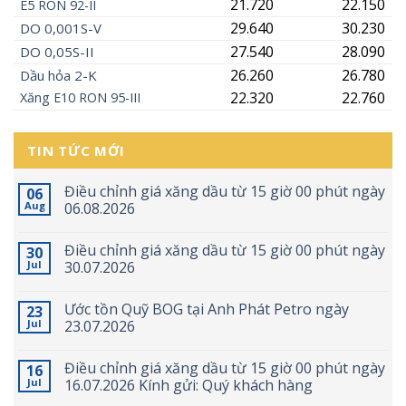
21.720
22.150
E5
RON
92-II
29.640
30.230
DO 0,001S-V
27.540
28.090
DO 0,05S-II
26.260
26.780
Dầu hỏa 2-K
22.320
22.760
Xăng
E10
RON 95-III
TIN TỨC MỚI
Điều chỉnh giá xăng dầu từ 15 giờ 00 phút ngày
06
Aug
06.08.2026
Điều chỉnh giá xăng dầu từ 15 giờ 00 phút ngày
30
Jul
30.07.2026
Ước tồn Quỹ BOG tại Anh Phát Petro ngày
23
Jul
23.07.2026
Điều chỉnh giá xăng dầu từ 15 giờ 00 phút ngày
16
Jul
16.07.2026 Kính gửi: Quý khách hàng