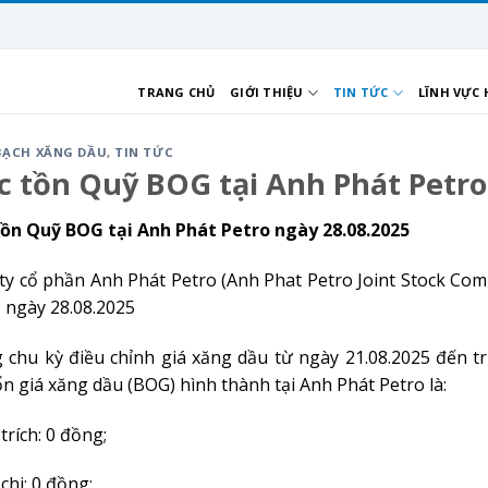
TRANG CHỦ
GIỚI THIỆU
TIN TỨC
LĨNH VỰC
BẠCH XĂNG DẦU
,
TIN TỨC
 tồn Quỹ BOG tại Anh Phát Petro
ồn Quỹ BOG tại Anh Phát Petro ngày
28
.08.2025
ty cổ phần Anh Phát Petro (Anh Phat Petro Joint Stock Com
0 ngày 28.08.2025
 chu kỳ điều chỉnh giá xăng dầu từ ngày 21.08.2025 đến tr
ổn giá xăng dầu (BOG) hình thành tại Anh Phát Petro là:
trích: 0 đồng;
chi: 0 đồng;