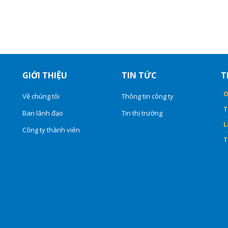
GIỚI THIỆU
TIN TỨC
T
O
Về chúng tôi
Thông tin công ty
T
Ban lãnh đạo
Tin thị trường
L
Công ty thành viên
T