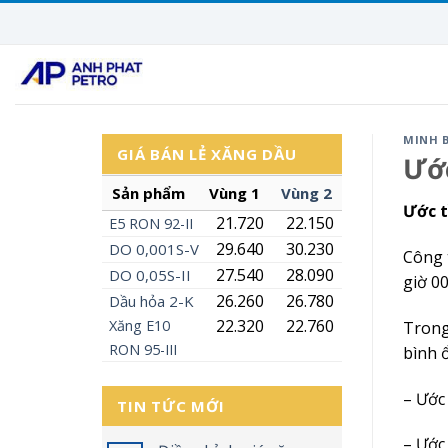
Skip
to
content
MINH 
GIÁ BÁN LẺ XĂNG DẦU
Ước
Sản phẩm
Vùng 1
Vùng 2
Ước t
21.720
22.150
E5
RON
92-II
29.640
30.230
DO 0,001S-V
Công 
27.540
28.090
DO 0,05S-II
giờ 0
26.260
26.780
Dầu hỏa 2-K
22.320
22.760
Xăng
E10
Trong
RON 95-III
bình 
– Ước 
TIN TỨC MỚI
– Ước 